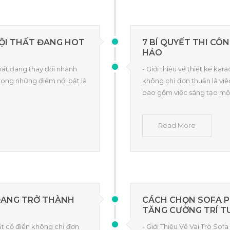
NỘI THẤT ĐANG HOT
7 BÍ QUYẾT THI C
HẢO
hất đang thay đổi nhanh
- Giới thiệu về thiết kế 
rong những điểm nổi bật là
không chỉ đơn thuần là việ
bao gồm việc sáng tạo mộ
Read More
 ĐANG TRỞ THÀNH
CÁCH CHỌN SOFA 
TĂNG CƯỜNG TRÍ T
hất cổ điển không chỉ đơn
- Giới Thiệu Về Vai Trò So