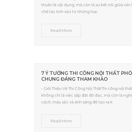
thuần là vật dụng, mà còn là sự kết nối giữa vă
chế tác tinh xảo từ những loại
Read More
7 Ý TƯỞNG THI CÔNG NỘI THẤT PH
CHUNG ĐÁNG THAM KHẢO
- Giới Thiệu Về Thi Công Nội ThấtThi công nội th
không chỉ là việc sắp đặt đồ đạc, mà còn là ng
cách, màu sắc và ánh sáng để tạo ra k
Read More