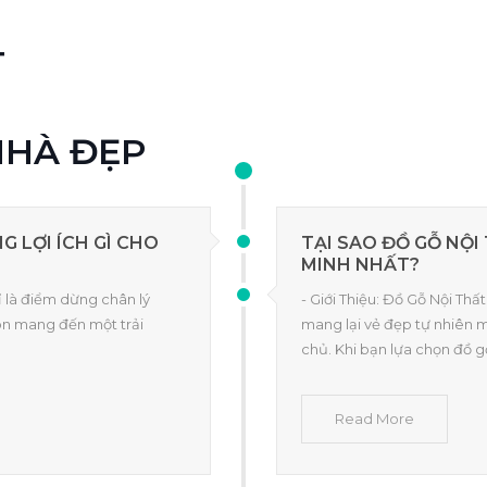
T
NHÀ ĐẸP
 LỢI ÍCH GÌ CHO
TẠI SAO ĐỒ GỖ NỘ
MINH NHẤT?
ỉ là điểm dừng chân lý
- Giới Thiệu: Đồ Gỗ Nội Th
òn mang đến một trải
mang lại vẻ đẹp tự nhiên 
chủ. Khi bạn lựa chọn đồ 
Read More