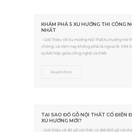
KHÁM PHÁ 5 XU HƯỚNG THI CÔNG 
NHẤT
- Giới Thiệu Về Xu Hướng Nội ThấtXu hướng nội t
chóng, và năm nay không phải là ngoại lệ. Một t
sự kết hợp giữa công nghệ và thiết
Read More
TẠI SAO ĐỒ GỖ NỘI THẤT CỔ ĐIỂN
XU HƯỚNG MỚI?
- Giới thiệu về đồ gỗ nội thất cổ điểnĐồ gỗ nội t