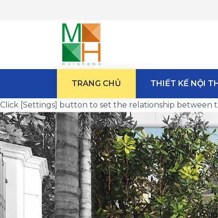
TRANG CHỦ
THIẾT KẾ NỘI T
Click [Settings] button to set the relationship betwee