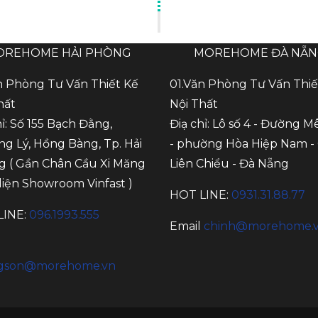
OREHOME HẢI PHÒNG
MOREHOME ĐÀ NẴ
n Phòng Tư Vấn Thiết Kế
01.Văn Phòng Tư Vấn Thiế
hất
Nội Thất
hỉ: Số 155 Bạch Đằng,
Điạ chỉ: Lô số 4 - Đường M
g Lý, Hồng Bàng, Tp. Hải
- phường Hòa Hiệp Nam -
 ( Gần Chân Cầu Xi Măng
Liên Chiểu - Đà Nẵng
 diện Showroom Vinfast )
HOT LINE:
0931.31.88.77
LINE:
096.1993.555
Email
chinh@morehome.
gson@morehome.vn