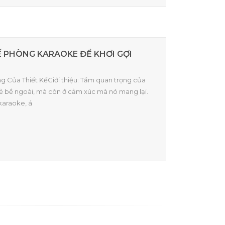
Ế PHÒNG KARAOKE ĐỂ KHƠI GỢI
ng Của Thiết KếGiới thiệu: Tầm quan trọng của
vẻ bề ngoài, mà còn ở cảm xúc mà nó mang lại.
karaoke, á