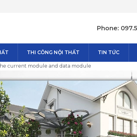
Phone: 097.
HẤT
THI CÔNG NỘI THẤT
TIN TỨC
n the current module and data module