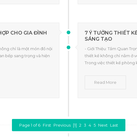
HỢP CHO GIA ĐÌNH
7 Ý TƯỞNG THIẾT K
SÁNG TẠO
không chỉ là một món đồ nội
- Giới Thiệu: Tầm Quan Trọ
an bếp sang trọng và hiện
thiết kế không chỉ nằm ở 
Trong việc thiết kế phòng 
Read More
Page 1 of 6
First
Previous
[1]
2
3
4
5
Next
Last