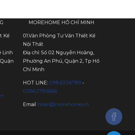
NG
MOREHOME HỒ CHÍ MINH
t Kế
01.Văn Phòng Tư Vấn Thiết Kế
Nội Thất
ê Linh
Điạ chỉ: Số 02 Nguyễn Hoàng,
 Quận
Phường An Phú, Quận 2, Tp Hồ
Chí Minh
HOT LINE:
098.63.56789
-
0286.279.6666
vn
Email
hoan@morehome.vn