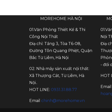
MOREHOME HÀ NỘI
M
01.Văn Phòng Thiết Kế & Thi
01.Vă
Công Nội Thất
Nội T
Điạ chỉ: Tầng 3, Tòa T6-08,
Điạ c
Đường Tôn Quang Phiệt, Quận
Thượn
Bắc Từ Liêm, Hà Nội
Phòng
- đối
02: Nhà máy sản xuất nội thất:
Xã Thượng Cát, Từ Liêm, Hà
HOT 
Nội..
Email
HOT LINE:
0931.31.88.77
hoan
Email
chinh@morehome.vn