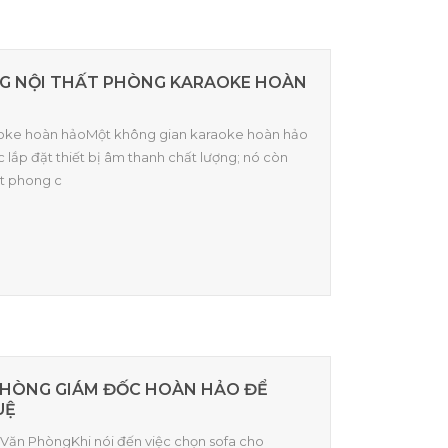
ÔNG NỘI THẤT PHÒNG KARAOKE HOÀN
karaoke hoàn hảoMột không gian karaoke hoàn hảo
c lắp đặt thiết bị âm thanh chất lượng; nó còn
t phong c
PHÒNG GIÁM ĐỐC HOÀN HẢO ĐỂ
UỆ
fa Văn PhòngKhi nói đến việc chọn sofa cho