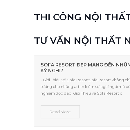
THI CÔNG NỘI THẤ
TƯ VẤN NỘI THẤT 
SOFA RESORT ĐẸP MANG ĐẾN NHỮNG
KỲ NGHỈ?
- Giới Thiệu về Sofa ResortSofa Resort không ch
tưởng cho những ai tìm kiếm sự nghỉ ngơi mà c
nghiệm độc đáo. Giới Thiệu về Sofa Resort c
Read More