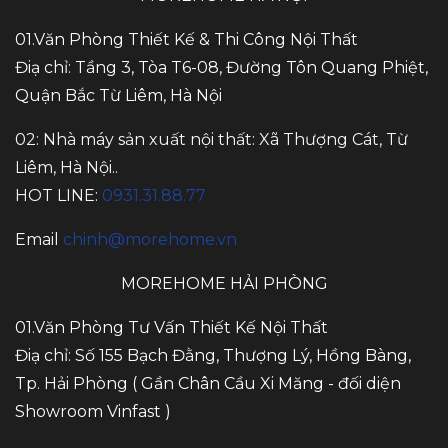
01.Văn Phòng Thiết Kế & Thi Công Nội Thất
Điạ chỉ: Tầng 3, Tòa T6-08, Đường Tôn Quang Phiệt,
Quận Bắc Từ Liêm, Hà Nội
02: Nhà máy sản xuất nội thất: Xã Thượng Cát, Từ
Liêm, Hà Nội..
HOT LINE:
0931.31.88.77
Email
chinh@morehome.vn
MOREHOME HẢI PHÒNG
01.Văn Phòng Tư Vấn Thiết Kế Nội Thất
Điạ chỉ: Số 155 Bạch Đằng, Thượng Lý, Hồng Bàng,
Tp. Hải Phòng ( Gần Chân Cầu Xi Măng - đối diện
Showroom Vinfast )