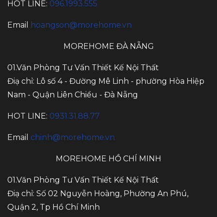
HOT LINE:
096.1993.555
Email
hoangson@morehome.vn
MOREHOME ĐÀ NẴNG
01.Văn Phòng Tư Vấn Thiết Kế Nội Thất
Điạ chỉ: Lô số 4 - Đường Mê Linh - phường Hòa Hiệp
Nam - Quận Liên Chiểu - Đà Nẵng
HOT LINE:
0931.31.88.77
Email
chinh@morehome.vn
MOREHOME HỒ CHÍ MINH
01.Văn Phòng Tư Vấn Thiết Kế Nội Thất
Điạ chỉ: Số 02 Nguyễn Hoàng, Phường An Phú,
Quận 2, Tp Hồ Chí Minh