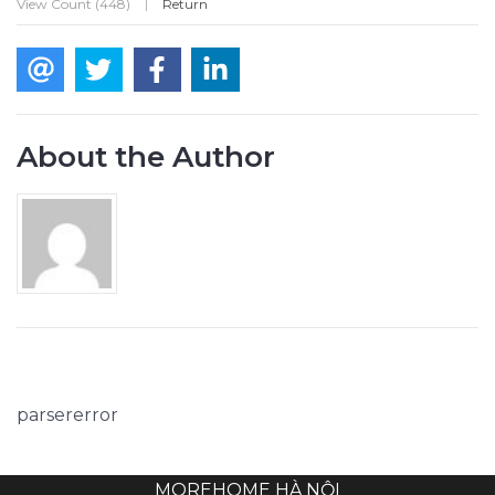
View Count (448)
|
Return
About the Author
parsererror
MOREHOME HÀ NỘI